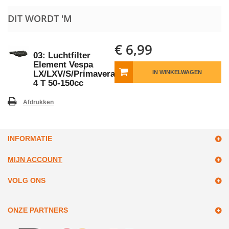
DIT WORDT 'M
€ 6,99
03: Luchtfilter
Element Vespa
LX/LXV/S/Primavera/Sprint
IN WINKELWAGEN
4 T 50-150cc
Afdrukken
INFORMATIE
MIJN ACCOUNT
VOLG ONS
ONZE PARTNERS