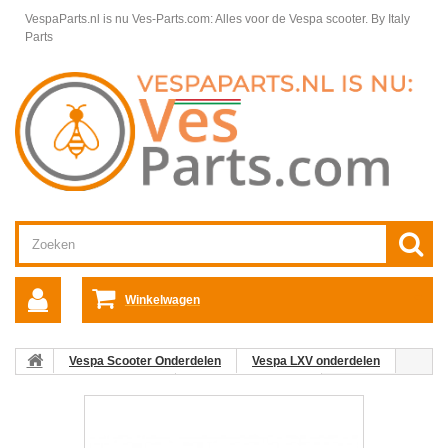
VespaParts.nl is nu Ves-Parts.com: Alles voor de Vespa scooter.
By Italy
Parts
Winkelwagen
Vespa Scooter Onderdelen
Vespa LXV onderdelen
Motordelen Vespa LXV
Olie filter Vespa LXV
03: Luchtfilter
Element Vespa LX/LXV/S/Primavera/Sprint 4 T 50-150cc