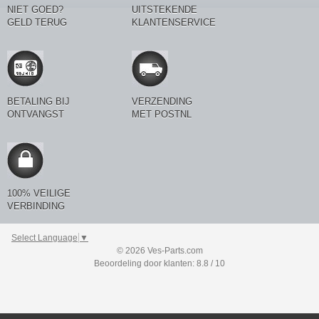
NIET GOED?
UITSTEKENDE
GELD TERUG
KLANTENSERVICE
BETALING BIJ
VERZENDING
ONTVANGST
MET POSTNL
100% VEILIGE
VERBINDING
Select Language
▼
© 2026 Ves-Parts.com
Beoordeling door klanten: 8.8 / 10