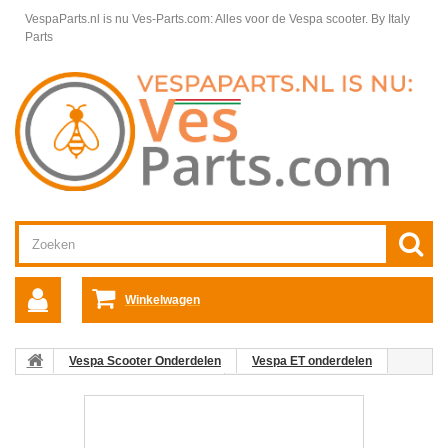
VespaParts.nl is nu Ves-Parts.com: Alles voor de Vespa scooter.
By Italy
Parts
Winkelwagen
Vespa Scooter Onderdelen
Vespa ET onderdelen
Voorvork en Wielnaaf Vespa ET
Wieldelen / Ophanging Vespa ET
11: Naaldlager Voorvork Vespa
ET/LX/LXV/S PK/​S/​XL/​XL2/​PX80-200E/​Lusso/​'98/​MY/​T5/​Cosa