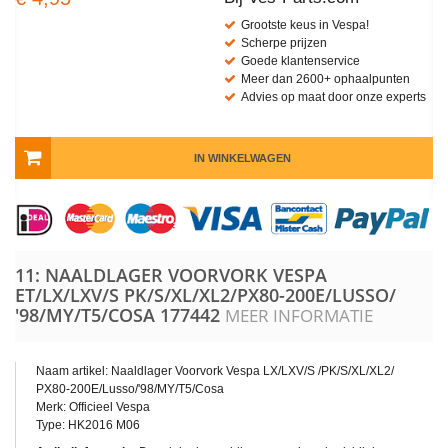
Grootste keus in Vespa!
Scherpe prijzen
Goede klantenservice
Meer dan 2600+ ophaalpunten
Advies op maat door onze experts
IN WINKELWAGEN
11: NAALDLAGER VOORVORK VESPA
ET/LX/LXV/S PK/​S/​XL/​XL2/​PX80-200E/​LUSSO/​
'98/​MY/​T5/​COSA
177442
MEER INFORMATIE
Naam artikel: Naaldlager Voorvork Vespa LX/LXV/S /
PK/​S/​XL/​XL2/​
PX80-200E/​Lusso/​'98/​MY/​T5/​Cosa
Merk: Officieel Vespa
Type: HK2016 M06