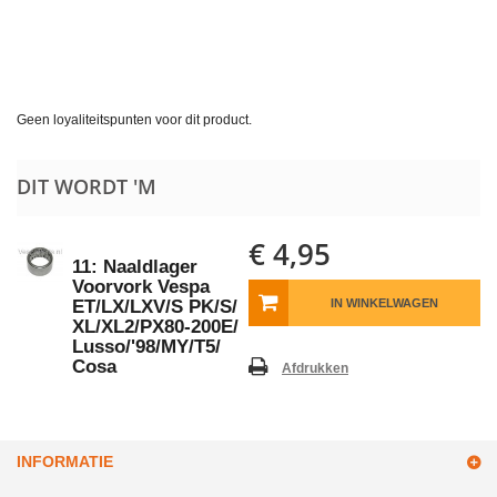
Geen loyaliteitspunten voor dit product.
DIT WORDT 'M
€ 4,95
11: Naaldlager
Voorvork Vespa
ET/LX/LXV/S PK/​S/​
IN WINKELWAGEN
XL/​XL2/​PX80-200E/​
Lusso/​'98/​MY/​T5/​
Cosa
Afdrukken
INFORMATIE