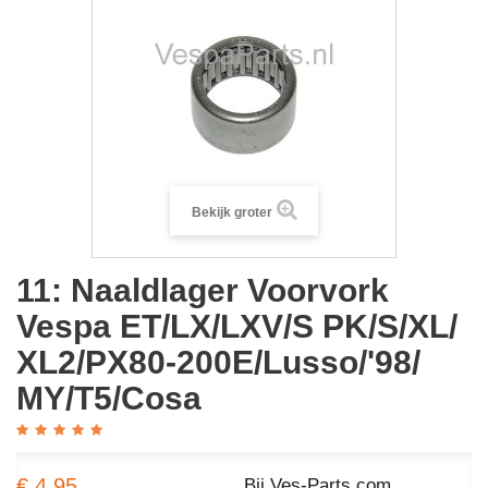
Bekijk groter
11: Naaldlager Voorvork
Vespa ET/LX/LXV/S PK/​S/​XL/​
XL2/​PX80-200E/​Lusso/​'98/​
MY/​T5/​Cosa
€ 4,95
Bij Ves-Parts.com