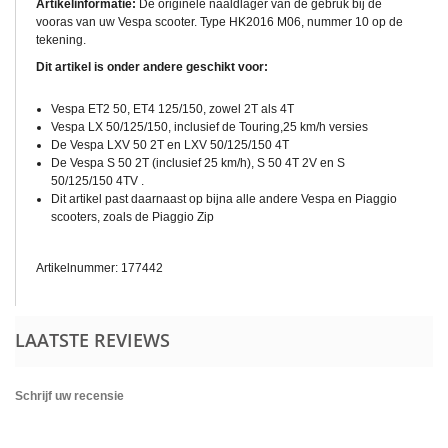
Artikelinformatie:
De originele naaldlager van de gebruk bij de
vooras van uw Vespa scooter. Type HK2016 M06, nummer 10 op de
tekening.
Dit artikel is onder andere geschikt voor:
Vespa ET2 50, ET4 125/150, zowel 2T als 4T
Vespa LX 50/125/150, inclusief de Touring,25 km/h versies
De Vespa LXV 50 2T en LXV 50/125/150 4T
De Vespa S 50 2T (inclusief 25 km/h), S 50 4T 2V en S
50/125/150 4TV .
Dit artikel past daarnaast op bijna alle andere Vespa en Piaggio
scooters, zoals de Piaggio Zip
Artikelnummer: 177442
LAATSTE REVIEWS
Schrijf uw recensie