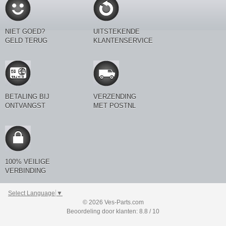
NIET GOED?
UITSTEKENDE
GELD TERUG
KLANTENSERVICE
BETALING BIJ
VERZENDING
ONTVANGST
MET POSTNL
100% VEILIGE
VERBINDING
Select Language
▼
© 2026 Ves-Parts.com
Beoordeling door klanten: 8.8 / 10