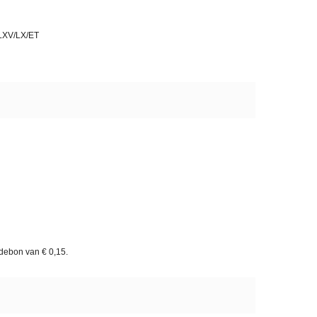
/LXV/LX/ET
rdebon van
€ 0,15
.