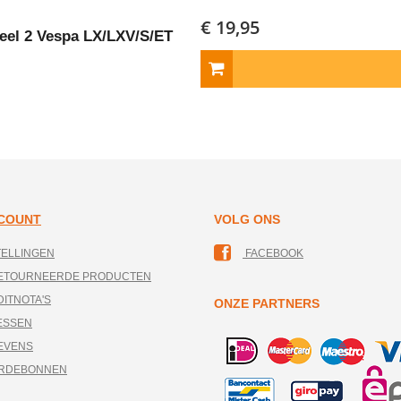
€ 19,95
eel 2 Vespa LX/LXV/S/ET
CCOUNT
VOLG ONS
TELLINGEN
FACEBOOK
RETOURNEERDE PRODUCTEN
DITNOTA'S
ONZE PARTNERS
ESSEN
EVENS
ARDEBONNEN