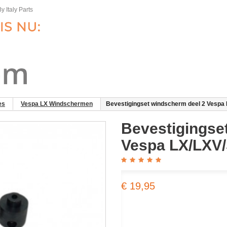
y Italy Parts
es
Vespa LX Windschermen
Bevestigingset windscherm deel 2 Vespa
Bevestigingse
Vespa LX/LXV/
€ 19,95