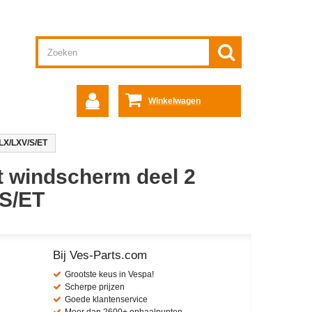
Winkelwagen
 LX/LXV/S/ET
t windscherm deel 2
S/ET
Bij Ves-Parts.com
Grootste keus in Vespa!
Scherpe prijzen
Goede klantenservice