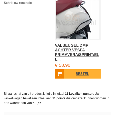
Schrijf uw recensie
VALBEUGEL DMP
ACHTER VESPA
PRIMAVERA/SPRINT/EL
E...
€ 58,90
BESTEL
Bij aanschaf van dit product krijgt u in totaal
11
Loyaliteit punten
. Uw
winkelwagen bevat een totaal aan
11
points
die omgezet kunnen worden in
een waardebon van
€ 1,65
.