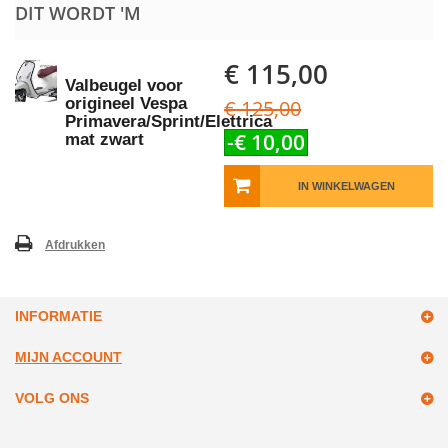
DIT WORDT 'M
€ 115,00
Valbeugel voor
origineel Vespa
€ 125,00
Primavera/Sprint/Elettrica
-€ 10,00
mat zwart
IN WINKELWAGEN
Afdrukken
INFORMATIE
MIJN ACCOUNT
VOLG ONS