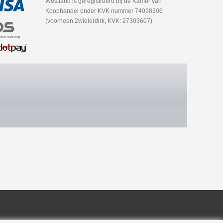
Westland is geregistreerd bij de Kamer van
Koophandel onder KVK nummer 74098306
(voorheen 2wielerdirk, KVK: 27303607).