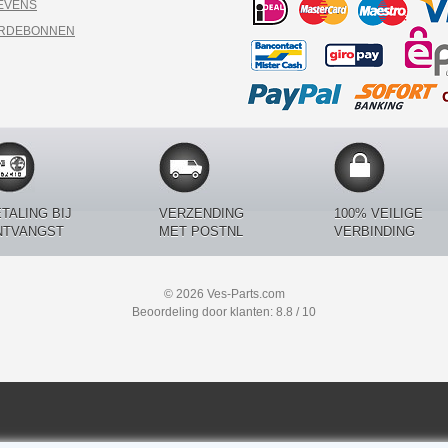
EVENS
ARDEBONNEN
TALING BIJ
VERZENDING
100% VEILIGE
NTVANGST
MET POSTNL
VERBINDING
© 2026 Ves-Parts.com
Beoordeling door klanten: 8.8 / 10