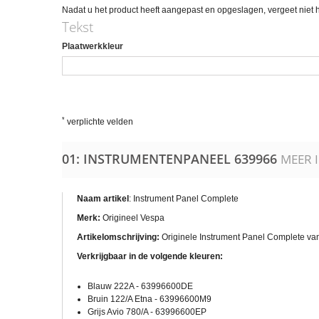
Nadat u het product heeft aangepast en opgeslagen, vergeet niet
Tekst
Plaatwerkkleur
*
verplichte velden
01: INSTRUMENTENPANEEL
639966
MEER 
Naam artikel
: Instrument Panel Complete
Merk:
Origineel Vespa
Artikelomschrijving:
Originele Instrument Panel Complete van
Verkrijgbaar in de volgende kleuren:
Blauw 222A - 63996600DE
Bruin 122/A Etna -
63996600M9
Grijs Avio 780/A -
63996600EP