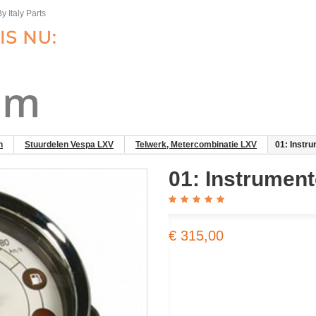
y Italy Parts
n
Stuurdelen Vespa LXV
Telwerk, Metercombinatie LXV
01: Instr
01: Instrumen
€ 315,00