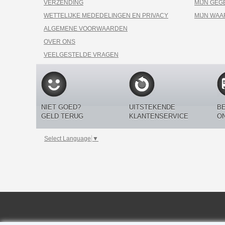
VERZENDING
MIJN GEG
WETTELIJKE MEDEDELINGEN EN PRIVACY
MIJN WA
ALGEMENE VOORWAARDEN
OVER ONS
VEELGESTELDE VRAGEN
NIET GOED?
UITSTEKENDE
BE
GELD TERUG
KLANTENSERVICE
O
Select Language
▼