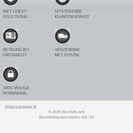
NIET GOED?
UITSTEKENDE
GELD TERUG
KLANTENSERVICE
BETALING BIJ
VERZENDING
ONTVANGST
MET POSTNL
100% VEILIGE
VERBINDING
Select Language
▼
© 2026 Ves-Parts.com
Beoordeling door klanten: 8.8 / 10