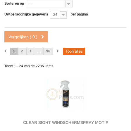
Sorteren op
--
Uw persoonlijke gegevens
per pagina
24
Vergelijken (
0
)
1
2
3
...
96
Toon alles
Toont 1 - 24 van de 2286 items
CLEAR SIGHT WINDSCHERMSPRAY MOTIP