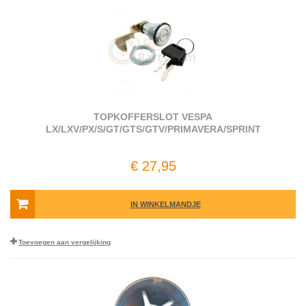
TOPKOFFERSLOT VESPA
LX/LXV/PX/S/GT/GTS/GTV/PRIMAVERA/SPRINT
€ 27,95
IN WINKELMANDJE
Toevoegen aan vergelijking