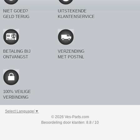
NIET GOED?
UITSTEKENDE
GELD TERUG
KLANTENSERVICE
BETALING BIJ
VERZENDING
ONTVANGST
MET POSTNL
100% VEILIGE
VERBINDING
Select Language
▼
© 2026 Ves-Parts.com
Beoordeling door klanten: 8.8 / 10