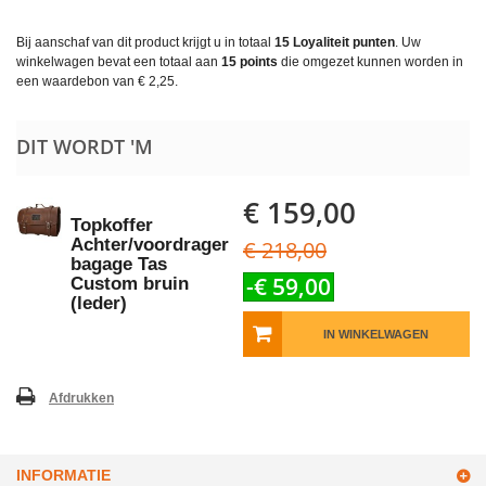
Bij aanschaf van dit product krijgt u in totaal
15
Loyaliteit punten
. Uw
winkelwagen bevat een totaal aan
15
points
die omgezet kunnen worden in
een waardebon van
€ 2,25
.
DIT WORDT 'M
€ 159,00
Topkoffer
Achter/voordrager
€ 218,00
bagage Tas
-€ 59,00
Custom bruin
(leder)
IN WINKELWAGEN
Afdrukken
INFORMATIE