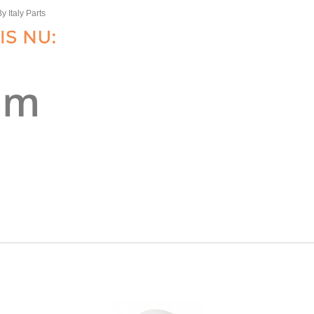
y Italy Parts
M