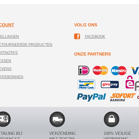
CCOUNT
VOLG ONS
TELLINGEN
FACEBOOK
RETOURNEERDE PRODUCTEN
DITNOTA'S
ONZE PARTNERS
ESSEN
EVENS
ARDEBONNEN
TALING BIJ
VERZENDING
100% VEILIGE