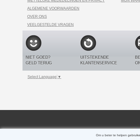
WETTELIJKE MEDEDELINGEN EN PRIVACY
MIJN WA
ALGEMENE VOORWAARDEN
OVER ONS
VEELGESTELDE VRAGEN
NIET GOED?
UITSTEKENDE
BE
GELD TERUG
KLANTENSERVICE
O
Select Language
▼
Om u beter te helpen gebruike