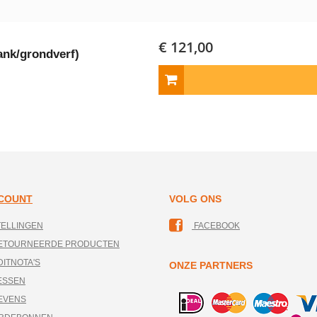
€ 121,00
ank/grondverf)
CCOUNT
VOLG ONS
TELLINGEN
FACEBOOK
RETOURNEERDE PRODUCTEN
DITNOTA'S
ONZE PARTNERS
ESSEN
EVENS