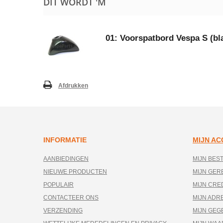
DIT WORDT 'M
01: Voorspatbord Vespa S (bl
Afdrukken
INFORMATIE
MIJN A
AANBIEDINGEN
MIJN BES
NIEUWE PRODUCTEN
MIJN GE
POPULAIR
MIJN CRE
CONTACTEER ONS
MIJN ADR
VERZENDING
MIJN GEG