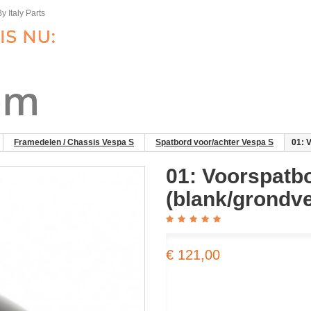
y Italy Parts
Framedelen / Chassis Vespa S
Spatbord voor/achter Vespa S
01: 
01: Voorspatb
(blank/grondve
€ 121,00