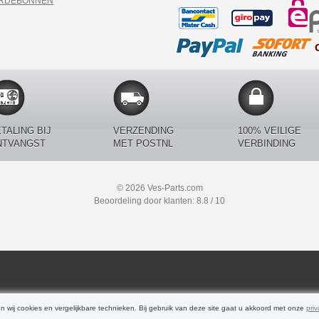
ARDEBONNEN
TALING BIJ
VERZENDING
100% VEILIGE
NTVANGST
MET POSTNL
VERBINDING
© 2026 Ves-Parts.com
Beoordeling door klanten: 8.8 / 10
n wij cookies en vergelijkbare technieken. Bij gebruik van deze site gaat u akkoord met onze
priv