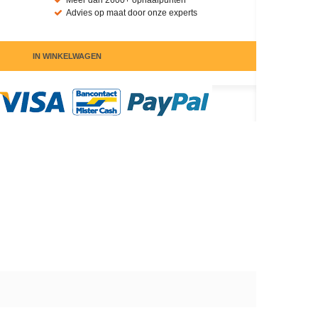
Meer dan 2600+ ophaalpunten
Advies op maat door onze experts
IN WINKELWAGEN