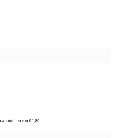
en waardebon van
€ 1,80
.