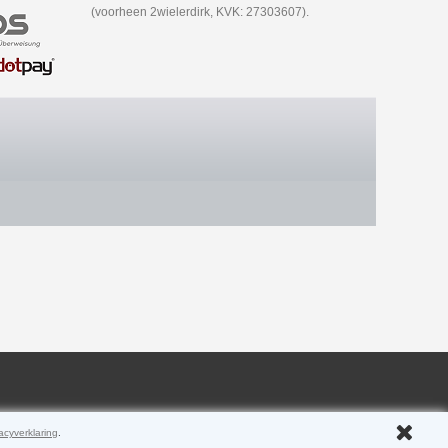
(voorheen 2wielerdirk, KVK: 27303607).
acyverklaring
.