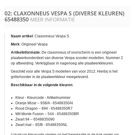
02: CLAXONNEUS VESPA S (DIVERSE KLEUREN)
65488350
MEER INFORMATIE
Naam artikel
: Claxonneus Vespa S
Merk
: Origineel Vespa
Artikelinformatie
: De claxonneus of voorscherm is een origineel
plaatwerkonderdeel van diverse Vespa scooter modellen. Nummer 2
op afbeelding. Verkrijgbaar in nagenoeg alle plaatwerkkleuren.
Geschikt voor alle Vespa S modellen van voor 2012. Hierbij is het
grille/rooster in de plaatwerkkleur meegeleverd.
Beschikbaar in de volgende kleuren
:
Kleur - Kleurcode - Artikelnummer
Oranje Mizar – 938/A - 65488350AI
Rood Dragon – 894 - 65488350R7
Wit Monte Fusion – 544 - 65488350BR
Zwart 94 – 6548835090
Zwart mat – 85/B - 65488350NL
U kunt uw kleurcode vinden op het typeplaatje in de bak onder uw