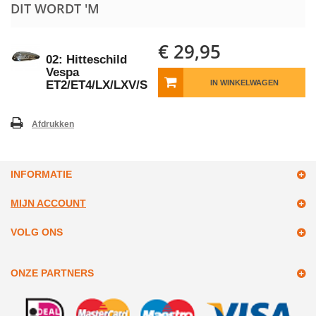
DIT WORDT 'M
€ 29,95
02: Hitteschild
Vespa
ET2/ET4/LX/LXV/S
IN WINKELWAGEN
Afdrukken
INFORMATIE
MIJN ACCOUNT
VOLG ONS
ONZE PARTNERS