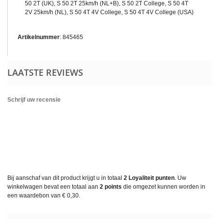
50 2T (UK), S 50 2T 25km/h (NL+B), S 50 2T College, S 50 4T
2V 25km/h (NL), S 50 4T 4V College, S 50 4T 4V College (USA)
Artikelnummer
: 845465
LAATSTE REVIEWS
Schrijf uw recensie
Bij aanschaf van dit product krijgt u in totaal
2
Loyaliteit punten
. Uw
winkelwagen bevat een totaal aan
2
points
die omgezet kunnen worden in
een waardebon van
€ 0,30
.