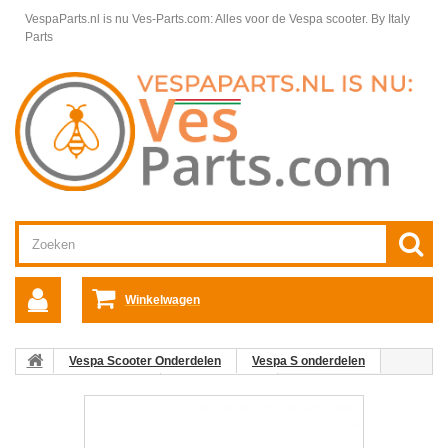
VespaParts.nl is nu Ves-Parts.com: Alles voor de Vespa scooter.
By Italy
Parts
Winkelwagen
Vespa Scooter Onderdelen
Vespa S onderdelen
Motordelen Vespa S
Uitlaat Vespa S
02: Hitteschild Vespa
ET2/ET4/LX/LXV/S