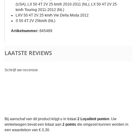
(USA), LX 50 4T 2V 25 km/h 2010-2011 (NL), LX 50 4T 2V 25
km/h Touring 2011-2012 (NL)
LXV 50 4T 2V 25 km/h Vie Della Moda 2012
S 50 4T 2V 25km/h (NL)
Artikelnummer:
845489
LAATSTE REVIEWS
Schrijf uw recensie
Bij aanschaf van dit product krijgt u in totaal
2
Loyaliteit punten
. Uw
winkelwagen bevat een totaal aan
2
points
die omgezet kunnen worden in
een waardebon van
€ 0,30
.