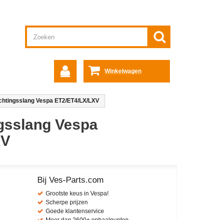
Winkelwagen
uchtingsslang Vespa ET2/ET4/LX/LXV
ngsslang Vespa
XV
Bij Ves-Parts.com
Grootste keus in Vespa!
Scherpe prijzen
Goede klantenservice