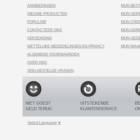
AANBIEDINGEN
MIJN BES
NIEUWE PRODUCTEN
MIJN GE
POPULAIR
MIJN CRE
CONTACTEER ONS
MIJN ADR
VERZENDING
MIJN GEG
WETTELIJKE MEDEDELINGEN EN PRIVACY
MIJN WA
ALGEMENE VOORWAARDEN
OVER ONS
VEELGESTELDE VRAGEN
NIET GOED?
UITSTEKENDE
BE
GELD TERUG
KLANTENSERVICE
O
Select Language
▼