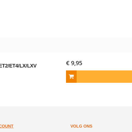
€ 9,95
 ET2/ET4/LX/LXV
CCOUNT
VOLG ONS