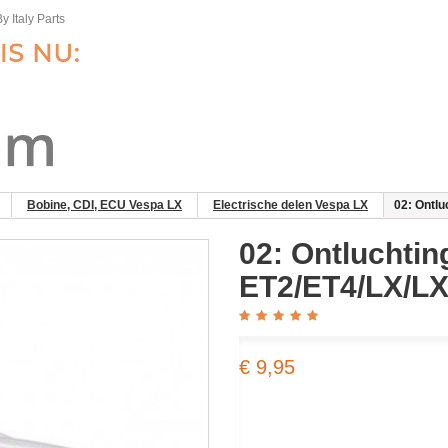
y Italy Parts
Bobine, CDI, ECU Vespa LX
Electrische delen Vespa LX
02: Ontl
02: Ontluchti
ET2/ET4/LX/L
€ 9,95