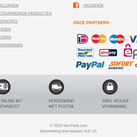
TELLINGEN
FACEBOOK
RETOURNEERDE PRODUCTEN
DITNOTA'S
ONZE PARTNERS
ESSEN
EVENS
ARDEBONNEN
TALING BIJ
VERZENDING
100% VEILIGE
NTVANGST
MET POSTNL
VERBINDING
© 2026 Ves-Parts.com
Beoordeling door klanten: 8.8 / 10