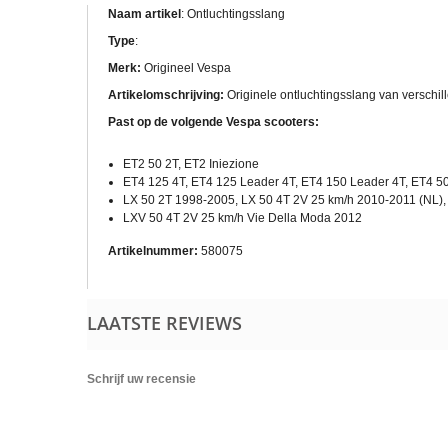
Naam artikel
: Ontluchtingsslang
Type
:
Merk:
Origineel Vespa
Artikelomschrijving:
Originele ontluchtingsslang van verschil
Past op de volgende Vespa scooters:
ET2 50 2T, ET2 Iniezione
ET4 125 4T, ET4 125 Leader 4T, ET4 150 Leader 4T, ET4 5
LX 50 2T 1998-2005, LX 50 4T 2V 25 km/h 2010-2011 (NL), 
LXV 50 4T 2V 25 km/h Vie Della Moda 2012
Artikelnummer:
580075
LAATSTE REVIEWS
Schrijf uw recensie