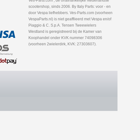
Ves-Parts.com , dé onafhankelijke Nederlandse
scootershop, sinds 2006. By Italy Parts: voor - en
door Vespa liefhebbers. Ves-Parts.com (voorheen
VespaParts.nl) is niet geafflieerd met Vespa en/of
Piaggio & C. S.p.A. Tensen Tweewielers
Westland is geregistreerd bij de Kamer van
Koophandel onder KVK nummer 74098306
(voorheen 2wielerdirk, KVK: 27303607).