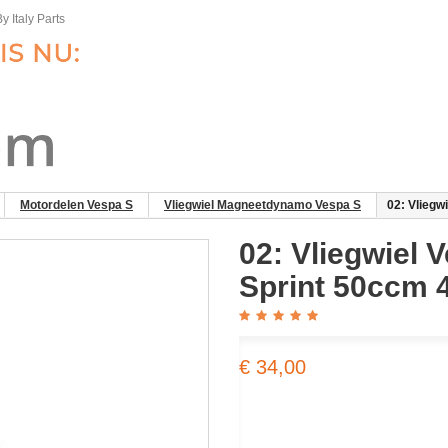
y Italy Parts
Motordelen Vespa S
Vliegwiel Magneetdynamo Vespa S
02: Vliegw
02: Vliegwiel V
Sprint 50ccm 4
€ 34,00