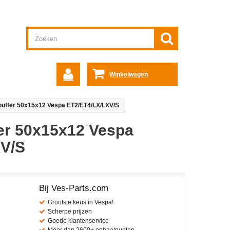
Winkelwagen
buffer 50x15x12 Vespa ET2/ET4/LX/LXV/S
er 50x15x12 Vespa
XV/S
Bij Ves-Parts.com
Grootste keus in Vespa!
Scherpe prijzen
Goede klantenservice