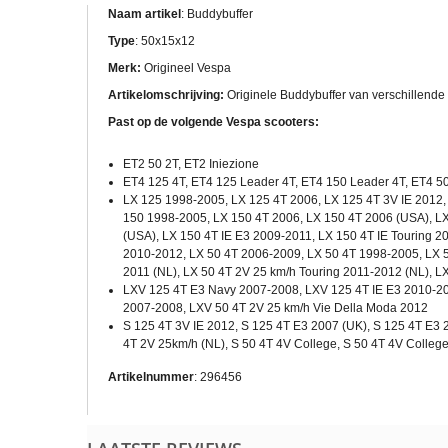
Naam artikel
: Buddybuffer
Type
: 50x15x12
Merk:
Origineel Vespa
Artikelomschrijving:
Originele Buddybuffer van verschillend
Past op de volgende Vespa scooters:
ET2 50 2T, ET2 Iniezione
ET4 125 4T, ET4 125 Leader 4T, ET4 150 Leader 4T, ET4 5
LX 125 1998-2005, LX 125 4T 2006, LX 125 4T 3V IE 2012,
150 1998-2005, LX 150 4T 2006, LX 150 4T 2006 (USA), LX
(USA), LX 150 4T IE E3 2009-2011, LX 150 4T IE Touring 2
2010-2012, LX 50 4T 2006-2009, LX 50 4T 1998-2005, LX 5
2011 (NL), LX 50 4T 2V 25 km/h Touring 2011-2012 (NL), L
LXV 125 4T E3 Navy 2007-2008, LXV 125 4T IE E3 2010-20
2007-2008, LXV 50 4T 2V 25 km/h Vie Della Moda 2012
S 125 4T 3V IE 2012, S 125 4T E3 2007 (UK), S 125 4T E3 2
4T 2V 25km/h (NL), S 50 4T 4V College, S 50 4T 4V Colleg
Artikelnummer
: 296456