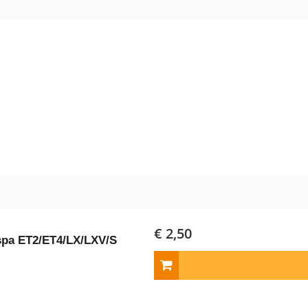
€ 2,50
spa ET2/ET4/LX/LXV/S