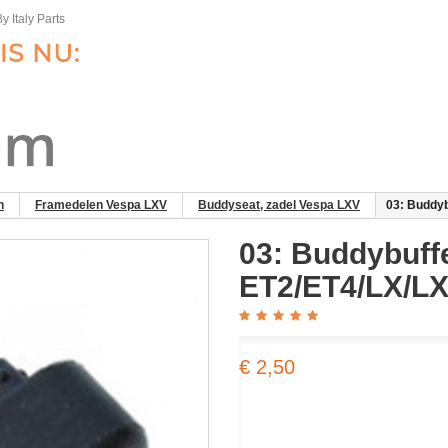
y Italy Parts
n
Framedelen Vespa LXV
Buddyseat, zadel Vespa LXV
03: Buddy
03: Buddybuff
ET2/ET4/LX/L
€ 2,50