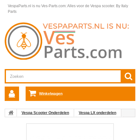
VespaParts.nl is nu Ves-Parts.com: Alles voor de Vespa scooter.
By Italy
Parts
Winkelwagen
Vespa Scooter Onderdelen
Vespa LX onderdelen
Motordelen Vespa LX50 2T 25km/h
Motordelen Vespa LX
Carburateur Vespa LX 2T 25km
03: Carburateur Rep.Set
Dell'orto Vespa LX/S/Et2