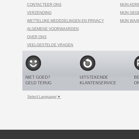
CONTACTEER ONS
MIJN ADR
VERZENDING
MIJN GEG
WETTELIJKE MEDEDELINGEN EN PRIVACY
MIJN WA
ALGEMENE VOORWAARDEN
OVER ONS
VEELGESTELDE VRAGEN
NIET GOED?
UITSTEKENDE
BE
GELD TERUG
KLANTENSERVICE
O
Select Language
▼