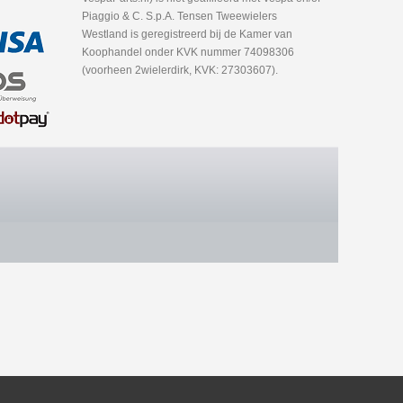
Piaggio & C. S.p.A. Tensen Tweewielers
Westland is geregistreerd bij de Kamer van
Koophandel onder KVK nummer 74098306
(voorheen 2wielerdirk, KVK: 27303607).