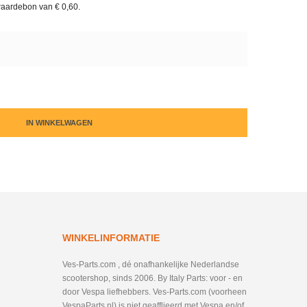
waardebon van
€ 0,60
.
IN WINKELWAGEN
WINKELINFORMATIE
Ves-Parts.com , dé onafhankelijke Nederlandse
scootershop, sinds 2006. By Italy Parts: voor - en
door Vespa liefhebbers. Ves-Parts.com (voorheen
VespaParts.nl) is niet geafflieerd met Vespa en/of