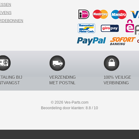
ESSEN
EVENS
ARDEBONNEN
TALING BIJ
VERZENDING
100% VEILIGE
NTVANGST
MET POSTNL
VERBINDING
© 2026 Ves-Parts.com
Beoordeling door klanten: 8.8 / 10