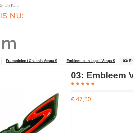
y Italy Parts
Framedelen / Chassis Vespa S
Emblemen en logo's Vespa S
03: E
03: Embleem 
€ 47,50