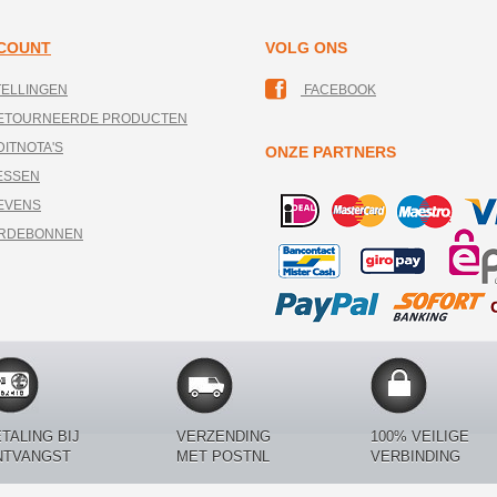
CCOUNT
VOLG ONS
TELLINGEN
FACEBOOK
RETOURNEERDE PRODUCTEN
DITNOTA'S
ONZE PARTNERS
ESSEN
EVENS
ARDEBONNEN
TALING BIJ
VERZENDING
100% VEILIGE
NTVANGST
MET POSTNL
VERBINDING