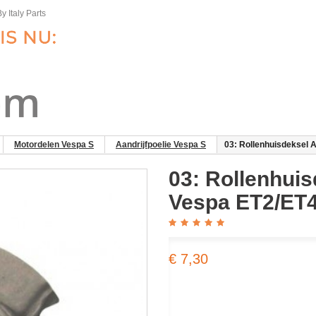
y Italy Parts
Motordelen Vespa S
Aandrijfpoelie Vespa S
03: Rollenhuisdeksel 
03: Rollenhui
Vespa ET2/ET4
€ 7,30