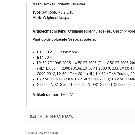
Naam artikel
: Rollenhuisdeksel
Type
:
Av.Kopp. R3.9 C18
Merk
: Origineel Vespa
Artikelomschrijving
: Originele rollenhuisdeksel. Geschikt vo
Past op de volgende Vespa scooters
:
ET2 50 2T, ET2 Iniezione
ET4 50 4T
LX 50 2T 1998-2005, LX 50 2T 2005 (D), LX 50 2T 2006-20
(NL), LX 50 4T 2006 (USA), LX 50 4T 2008 (USA), LX 50 4T
2009-2012, LX 50 4T 4V 2011 (NL), LX 50 4T 4V Touring 2
LXV 50 2T 2006-2009, LXV 50 2T 2007 (CH), LXV 50 2T Na
S 50 2T (UK), S 50 2T 25km/h (NL+B), S 50 2T College, S 5
Artikelnummer
: 480227
LAATSTE REVIEWS
Schrijf uw recensie