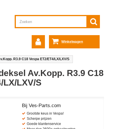
Winkelwagen
Av.Kopp. R3.9 C18 Vespa ET2/ET4/LX/LXV/S
sdeksel Av.Kopp. R3.9 C18
/LX/LXV/S
Bij Ves-Parts.com
Grootste keus in Vespa!
Scherpe prijzen
Goede klantenservice