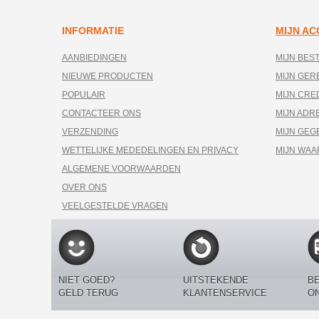
INFORMATIE
MIJN A
AANBIEDINGEN
MIJN BES
NIEUWE PRODUCTEN
MIJN GE
POPULAIR
MIJN CRE
CONTACTEER ONS
MIJN ADR
VERZENDING
MIJN GEG
WETTELIJKE MEDEDELINGEN EN PRIVACY
MIJN WA
ALGEMENE VOORWAARDEN
OVER ONS
VEELGESTELDE VRAGEN
NIET GOED?
UITSTEKENDE
BE
GELD TERUG
KLANTENSERVICE
O