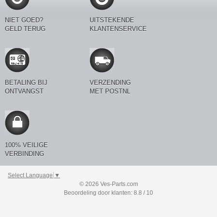
NIET GOED?
UITSTEKENDE
GELD TERUG
KLANTENSERVICE
BETALING BIJ
VERZENDING
ONTVANGST
MET POSTNL
100% VEILIGE
VERBINDING
Select Language
▼
© 2026 Ves-Parts.com
Beoordeling door klanten: 8.8 / 10