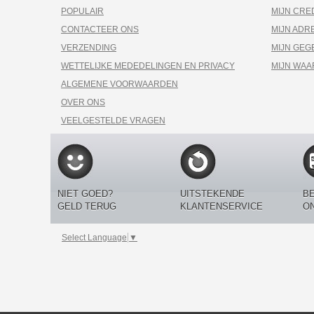
POPULAIR
MIJN CRE
CONTACTEER ONS
MIJN ADR
VERZENDING
MIJN GEG
WETTELIJKE MEDEDELINGEN EN PRIVACY
MIJN WA
ALGEMENE VOORWAARDEN
OVER ONS
VEELGESTELDE VRAGEN
NIET GOED?
UITSTEKENDE
BE
GELD TERUG
KLANTENSERVICE
O
Select Language
▼