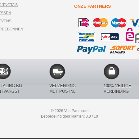
DITNOTA'S
ONZE PARTNERS
ESSEN
EVENS
ARDEBONNEN
TALING BIJ
VERZENDING
100% VEILIGE
NTVANGST
MET POSTNL
VERBINDING
© 2026 Ves-Parts.com
Beoordeling door klanten: 8.8 / 10