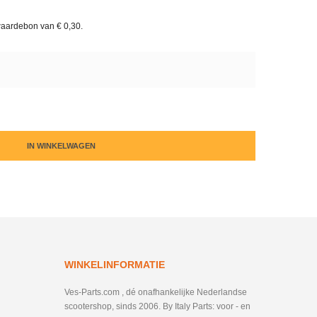
waardebon van
€ 0,30
.
IN WINKELWAGEN
WINKELINFORMATIE
Ves-Parts.com , dé onafhankelijke Nederlandse
scootershop, sinds 2006. By Italy Parts: voor - en