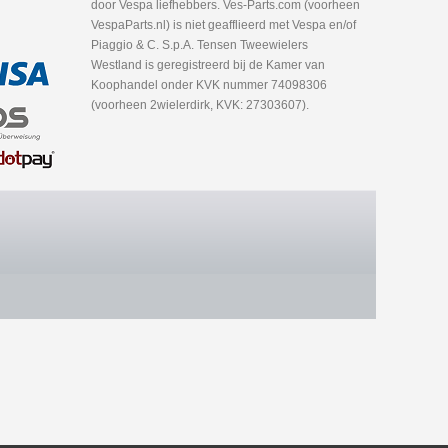
door Vespa liefhebbers. Ves-Parts.com (voorheen
VespaParts.nl) is niet geafflieerd met Vespa en/of
Piaggio & C. S.p.A. Tensen Tweewielers
Westland is geregistreerd bij de Kamer van
Koophandel onder KVK nummer 74098306
(voorheen 2wielerdirk, KVK: 27303607).