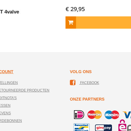
€ 29,95
4T 4valve
CCOUNT
VOLG ONS
TELLINGEN
FACEBOOK
RETOURNEERDE PRODUCTEN
DITNOTA'S
ONZE PARTNERS
ESSEN
EVENS
ARDEBONNEN