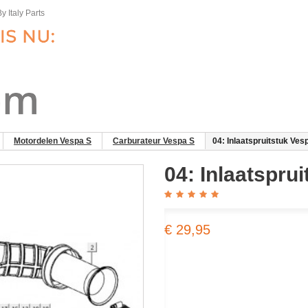
y Italy Parts
Motordelen Vespa S
Carburateur Vespa S
04: Inlaatspruitstuk Ves
04: Inlaatspru
€ 29,95