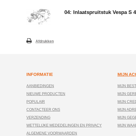
04: Inlaatspruitstuk Vespa S 
Afdrukken
INFORMATIE
MIJN A
AANBIEDINGEN
MIJN BES
NIEUWE PRODUCTEN
MIJN GE
POPULAIR
MIJN CRE
CONTACTEER ONS
MIJN ADR
VERZENDING
MIJN GEG
WETTELIJKE MEDEDELINGEN EN PRIVACY
MIJN WA
ALGEMENE VOORWAARDEN