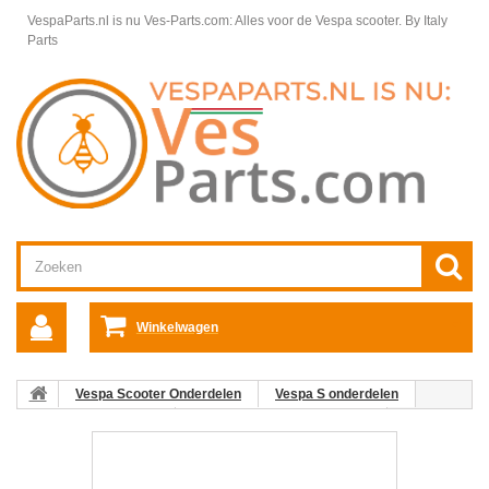
VespaParts.nl is nu Ves-Parts.com: Alles voor de Vespa scooter.
By Italy
Parts
Winkelwagen
Vespa Scooter Onderdelen
Vespa S onderdelen
Motordelen Vespa S
Aangedreven poelie Vespa S
04:
Naaldlager Vespa ET2/ET4/LX/LXV/S/sprint/Primavera