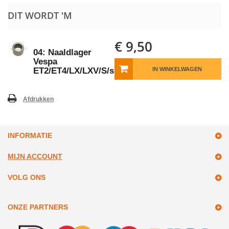
DIT WORDT 'M
€ 9,50
04: Naaldlager
Vespa
ET2/ET4/LX/LXV/S/sprint/Primavera
IN WINKELWAGEN
Afdrukken
INFORMATIE
MIJN ACCOUNT
VOLG ONS
ONZE PARTNERS