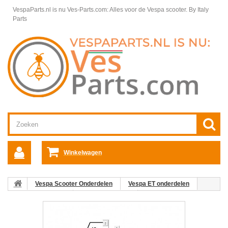
VespaParts.nl is nu Ves-Parts.com: Alles voor de Vespa scooter.
By Italy
Parts
Winkelwagen
Vespa Scooter Onderdelen
Vespa ET onderdelen
Vespa ET Kabels
Kabels Vespa ET
04: Remslang Banjobout
Vespa ET/LX/LXV/S