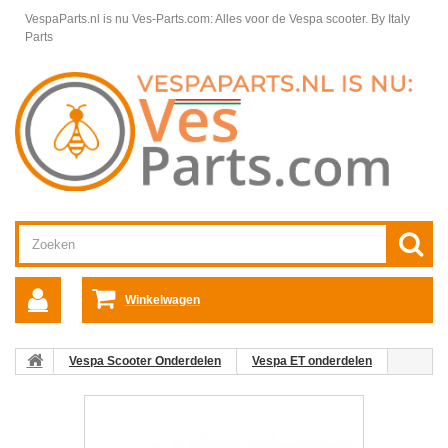
VespaParts.nl is nu Ves-Parts.com: Alles voor de Vespa scooter.
By Italy
Parts
Winkelwagen
Vespa Scooter Onderdelen
Vespa ET onderdelen
Overige Electra Vespa ET2 2-Takt
Electrische Delen Vespa ET
04: Schroef M6X15 Vespa
ET/LX/LXV/S