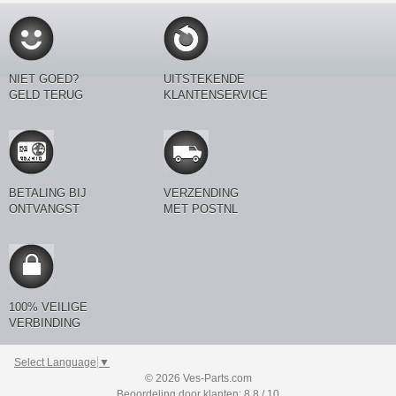
NIET GOED?
UITSTEKENDE
GELD TERUG
KLANTENSERVICE
BETALING BIJ
VERZENDING
ONTVANGST
MET POSTNL
100% VEILIGE
VERBINDING
Select Language
▼
© 2026 Ves-Parts.com
Beoordeling door klanten: 8.8 / 10