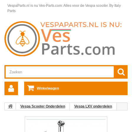
VespaParts.nl is nu Ves-Parts.com: Alles voor de Vespa scooter.
By Italy
Parts
Winkelwagen
Vespa Scooter Onderdelen
Vespa LXV onderdelen
Framedelen Vespa LXV
Benzinetank Vespa LXV
05:
Benzinetankdop Vespa ET2/ET4/LX/LXV/S