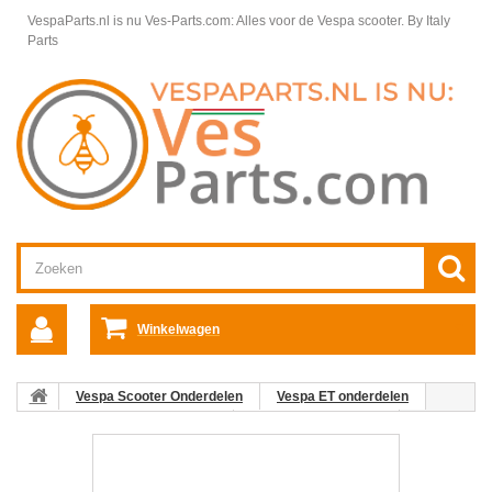
VespaParts.nl is nu Ves-Parts.com: Alles voor de Vespa scooter.
By Italy
Parts
Winkelwagen
Vespa Scooter Onderdelen
Vespa ET onderdelen
Motordelen Vespa ET2 2-Takt
Motordelen Vespa ET
Koppeling aandrijfzijde Vespa ET
05: Moer koppeling