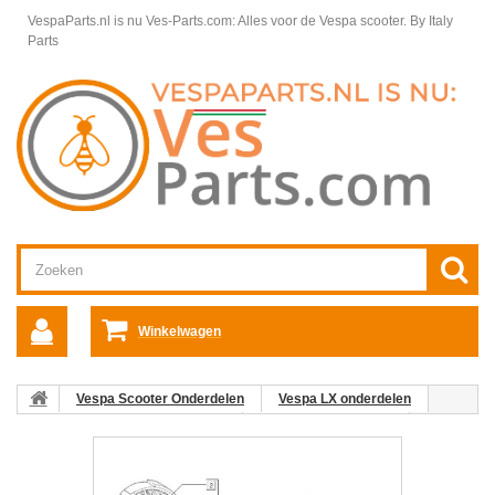
VespaParts.nl is nu Ves-Parts.com: Alles voor de Vespa scooter.
By Italy
Parts
Winkelwagen
Vespa Scooter Onderdelen
Vespa LX onderdelen
Vespa LX 50 4T 4V Motordelen
Motordelen Vespa LX
Rem Kaak Vespa LX 50 4T 4V
05: Remschoenveer Vespa
ET2/ET4/LX/LXV/S