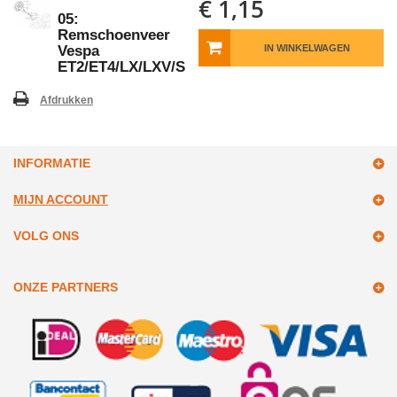
€ 1,15
05:
Remschoenveer
Vespa
IN WINKELWAGEN
ET2/ET4/LX/LXV/S
Afdrukken
INFORMATIE
MIJN ACCOUNT
VOLG ONS
ONZE PARTNERS