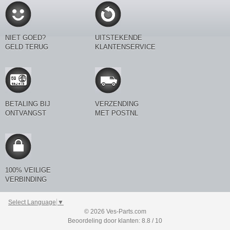
NIET GOED?
UITSTEKENDE
GELD TERUG
KLANTENSERVICE
BETALING BIJ
VERZENDING
ONTVANGST
MET POSTNL
100% VEILIGE
VERBINDING
Select Language
▼
© 2026 Ves-Parts.com
Beoordeling door klanten: 8.8 / 10