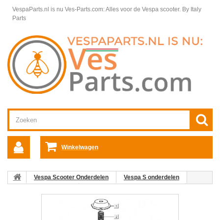
VespaParts.nl is nu Ves-Parts.com: Alles voor de Vespa scooter.
By Italy
Parts
Winkelwagen
Vespa Scooter Onderdelen
Vespa S onderdelen
Motordelen Vespa S
Carburateur onderdelen Vespa S
06:
Chokestofkap C26-C25/4t-C28 Vespa ET4/LX/LXV/S