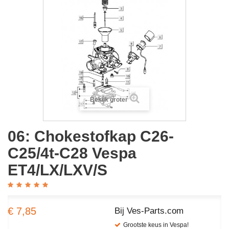
Bekijk groter
06: Chokestofkap C26-
C25/4t-C28 Vespa
ET4/LX/LXV/S
€ 7,85
Bij Ves-Parts.com
Grootste keus in Vespa!