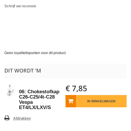
Schrijf uw recensie
Geen loyaliteitspunten voor dit product.
DIT WORDT 'M
€ 7,85
06: Chokestofkap
C26-C25/4t-C28
Vespa
IN WINKELWAGEN
ET4/LX/LXV/S
Afdrukken