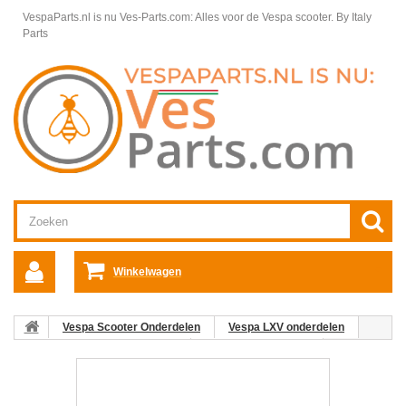
VespaParts.nl is nu Ves-Parts.com: Alles voor de Vespa scooter.
By Italy
Parts
Winkelwagen
Vespa Scooter Onderdelen
Vespa LXV onderdelen
Elektrische delen Vespa LXV
Koplamp Vespa LXV
06:
Knipperlicht Vespa LX/LXV/S links voor orig