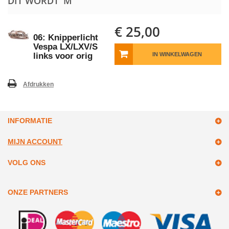
DIT WORDT 'M
€ 25,00
06: Knipperlicht
Vespa LX/LXV/S
links voor orig
IN WINKELWAGEN
Afdrukken
INFORMATIE
MIJN ACCOUNT
VOLG ONS
ONZE PARTNERS