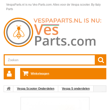
VespaParts.nl is nu Ves-Parts.com: Alles voor de Vespa scooter.
By Italy
Parts
Winkelwagen
Vespa Scooter Onderdelen
Vespa S onderdelen
Framedelen / Chassis Vespa S
Emblemen en logo's Vespa S
06: Sticker sierstrip Voorspatbord Vespa S