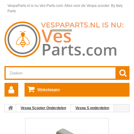
VespaParts.nl is nu Ves-Parts.com: Alles voor de Vespa scooter.
By Italy
Parts
Winkelwagen
Vespa Scooter Onderdelen
Vespa S onderdelen
Framedelen / Chassis Vespa S
Chassis, Frame Vespa S
07:
Beenschildsierlijstklem Rechts Vespa ET2/ET4/LX/LXV/S 50-150cc