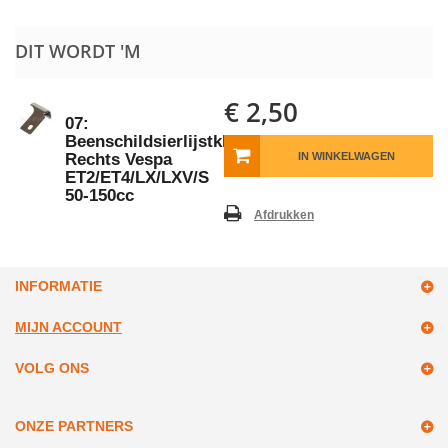
DIT WORDT 'M
€ 2,50
07:
Beenschildsierlijstklem
Rechts Vespa
IN WINKELWAGEN
ET2/ET4/LX/LXV/S
50-150cc
Afdrukken
INFORMATIE
MIJN ACCOUNT
VOLG ONS
ONZE PARTNERS