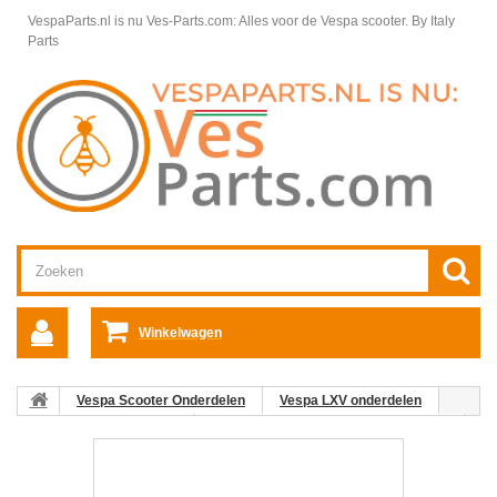
VespaParts.nl is nu Ves-Parts.com: Alles voor de Vespa scooter.
By Italy
Parts
Winkelwagen
Vespa Scooter Onderdelen
Vespa LXV onderdelen
Motordelen Vespa LXV
Carburateurcomponenten Vespa LXV
07: Electrische Choke Vespa LX/LXV/S origineel