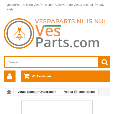
VespaParts.nl is nu Ves-Parts.com: Alles voor de Vespa scooter.
By Italy
Parts
Winkelwagen
Vespa Scooter Onderdelen
Vespa ET onderdelen
Motordelen Vespa ET2 2-Takt
Motordelen Vespa ET
Carter Vespa ET2
07: Motorophangrubber 23x12-27 M04-M11-
C27 Vespa ET4/LX/LXV/S