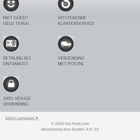
NIET GOED?
UITSTEKENDE
GELD TERUG
KLANTENSERVICE
BETALING BIJ
VERZENDING
ONTVANGST
MET POSTNL
100% VEILIGE
VERBINDING
Select Language
▼
© 2026 Ves-Parts.com
Beoordeling door klanten: 8.8 / 10