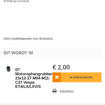
Schrijf uw recensie
Geen loyaliteitspunten voor dit product.
DIT WORDT 'M
€ 2,00
07:
Motorophangrubber
23x12-27 M04-M11-
IN WINKELWAGEN
C27 Vespa
ET4/LX/LXV/S
Afdrukken