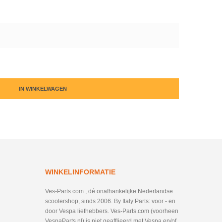
IN WINKELWAGEN
WINKELINFORMATIE
Ves-Parts.com , dé onafhankelijke Nederlandse
scootershop, sinds 2006. By Italy Parts: voor - en
door Vespa liefhebbers. Ves-Parts.com (voorheen
VespaParts.nl) is niet geafflieerd met Vespa en/of