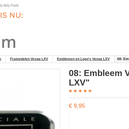
y Italy Parts
n
Framedelen Vespa LXV
Emblemen en Logo's Vespa LXV
08: Em
08: Embleem 
LXV"
€ 9,95