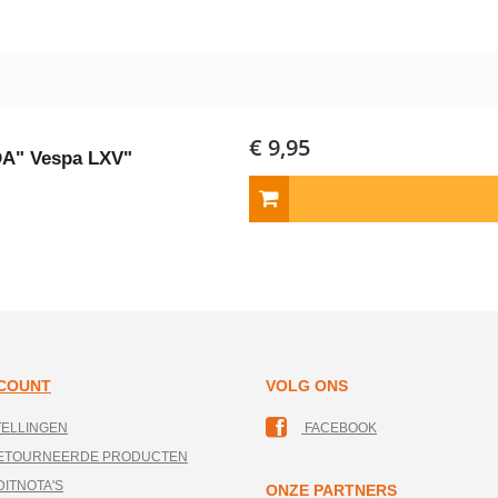
€ 9,95
A" Vespa LXV"
CCOUNT
VOLG ONS
TELLINGEN
FACEBOOK
RETOURNEERDE PRODUCTEN
DITNOTA'S
ONZE PARTNERS