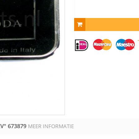
XV"
673879
MEER INFORMATIE