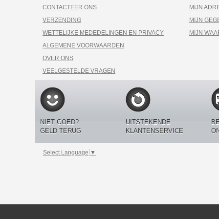
CONTACTEER ONS
MIJN ADR
VERZENDING
MIJN GEG
WETTELIJKE MEDEDELINGEN EN PRIVACY
MIJN WA
ALGEMENE VOORWAARDEN
OVER ONS
VEELGESTELDE VRAGEN
NIET GOED?
UITSTEKENDE
BE
GELD TERUG
KLANTENSERVICE
O
Select Language
▼