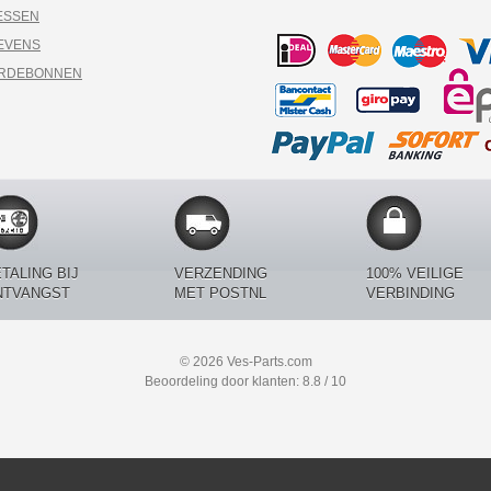
ESSEN
EVENS
ARDEBONNEN
TALING BIJ
VERZENDING
100% VEILIGE
NTVANGST
MET POSTNL
VERBINDING
© 2026 Ves-Parts.com
Beoordeling door klanten: 8.8 / 10