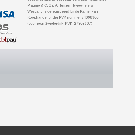
Piaggio & C. S.p.A. Tensen Tweewielers
Westland is geregistreerd bij de Kamer van
Koophandel onder KVK nummer 74098306
(voorheen 2wielerdirk, KVK: 27303607).