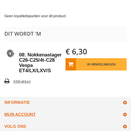
Geen loyaliteitspunten voor dit product.
DIT WORDT 'M
€ 6,30
08: Nokkenaslager
C26-C25/4t-C28
Vespa
IN WINKELWAGEN
ET4/LX/LXV/S
Afdrukken
INFORMATIE
MIJN ACCOUNT
VOLG ONS