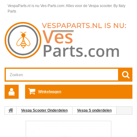
VespaParts.nl is nu Ves-Parts.com: Alles voor de Vespa scooter.
By Italy
Parts
Winkelwagen
Vespa Scooter Onderdelen
Vespa S onderdelen
Motordelen Vespa S
Kleppenhuis cilinderkop Vespa S
08:
Nokkenaslager C26-C25/4t-C28 Vespa ET4/LX/LXV/S