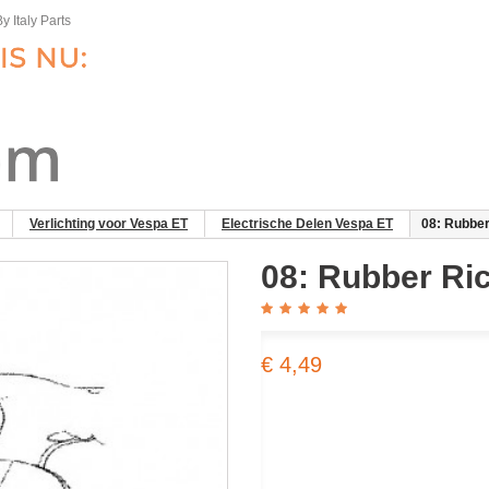
y Italy Parts
Verlichting voor Vespa ET
Electrische Delen Vespa ET
08: Rubber
08: Rubber Ri
€ 4,49