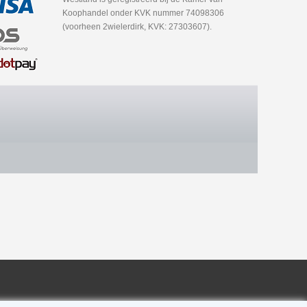
Koophandel onder KVK nummer 74098306
(voorheen 2wielerdirk, KVK: 27303607).