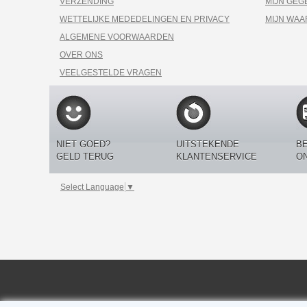
VERZENDING
MIJN GEG
WETTELIJKE MEDEDELINGEN EN PRIVACY
MIJN WA
ALGEMENE VOORWAARDEN
OVER ONS
VEELGESTELDE VRAGEN
NIET GOED?
UITSTEKENDE
BE
GELD TERUG
KLANTENSERVICE
O
Select Language
▼