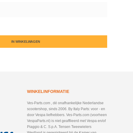
IN WINKELWAGEN
WINKELINFORMATIE
Ves-Parts.com , dé onafhankelijke Nederlandse
scootershop, sinds 2006. By Italy Parts: voor - en
door Vespa liefhebbers. Ves-Parts.com (voorheen
VespaParts.nl) is niet geafflieerd met Vespa en/of
Piaggio & C. S.p.A. Tensen Tweewielers
Westland is geregistreerd bij de Kamer van