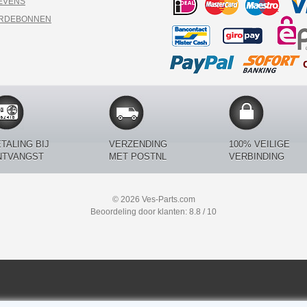
EVENS
ARDEBONNEN
TALING BIJ
VERZENDING
100% VEILIGE
NTVANGST
MET POSTNL
VERBINDING
© 2026 Ves-Parts.com
Beoordeling door klanten: 8.8 / 10