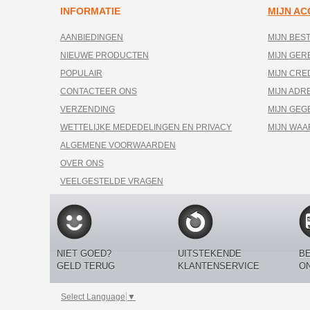
INFORMATIE
MIJN A
AANBIEDINGEN
MIJN BES
NIEUWE PRODUCTEN
MIJN GE
POPULAIR
MIJN CRE
CONTACTEER ONS
MIJN ADR
VERZENDING
MIJN GEG
WETTELIJKE MEDEDELINGEN EN PRIVACY
MIJN WA
ALGEMENE VOORWAARDEN
OVER ONS
VEELGESTELDE VRAGEN
NIET GOED?
UITSTEKENDE
BE
GELD TERUG
KLANTENSERVICE
O
Select Language
▼