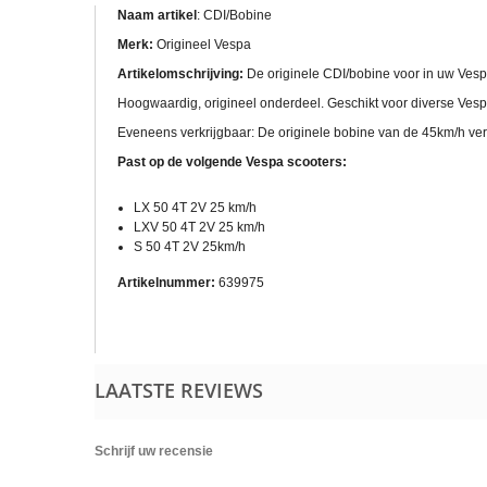
Naam artikel
: CDI/Bobine
Merk:
Origineel Vespa
Artikelomschrijving:
De originele CDI/bobine voor in uw Ves
Hoogwaardig, origineel onderdeel. Geschikt voor diverse Vespa
Eveneens verkrijgbaar: De originele bobine van de 45km/h ver
Past op de volgende Vespa scooters:
LX 50 4T 2V 25 km/h
LXV 50 4T 2V 25 km/h
S 50 4T 2V 25km/h
Artikelnummer:
639975
LAATSTE REVIEWS
Schrijf uw recensie