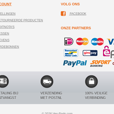
CCOUNT
VOLG ONS
TELLINGEN
FACEBOOK
RETOURNEERDE PRODUCTEN
DITNOTA'S
ONZE PARTNERS
ESSEN
EVENS
ARDEBONNEN
TALING BIJ
VERZENDING
100% VEILIGE
NTVANGST
MET POSTNL
VERBINDING
© 2026 Ves-Parts.com