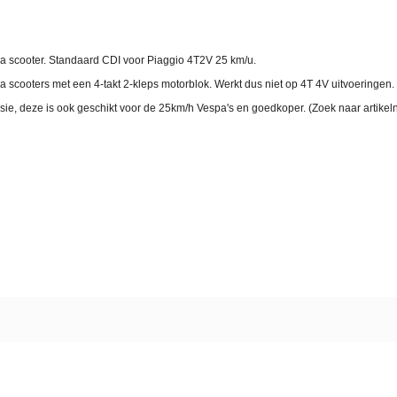
pa scooter. Standaard CDI voor Piaggio 4T2V 25 km/u.
 scooters met een 4-takt 2-kleps motorblok. Werkt dus niet op 4T 4V uitvoeringen.
sie, deze is ook geschikt voor de 25km/h Vespa's en goedkoper. (Zoek naar artik