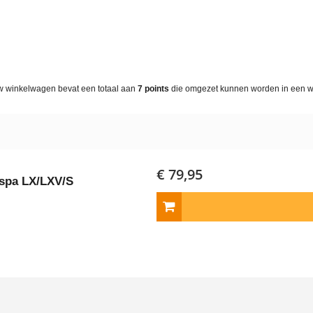
w winkelwagen bevat een totaal aan
7
points
die omgezet kunnen worden in een 
€ 79,95
espa LX/LXV/S