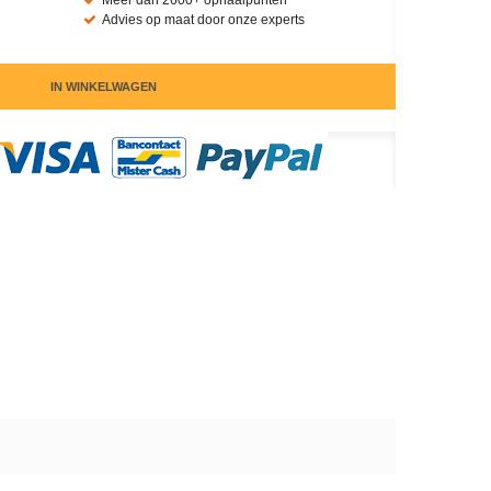
Meer dan 2600+ ophaalpunten
Advies op maat door onze experts
IN WINKELWAGEN