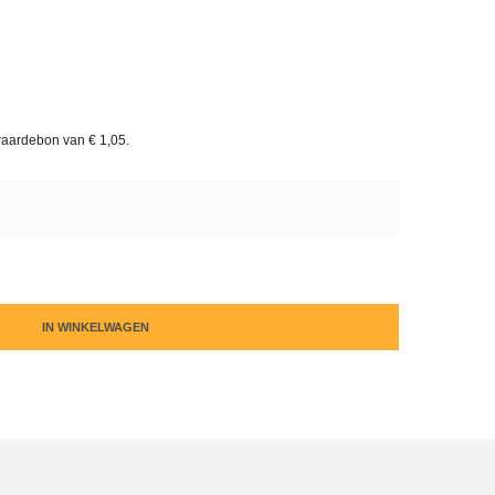
waardebon van
€ 1,05
.
IN WINKELWAGEN