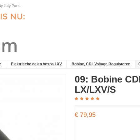
y Italy Parts
n
Elektrische delen Vespa LXV
Bobine, CDI, Voltage Regulatoren
09: Bobine CD
LX/LXV/S
€ 79,95