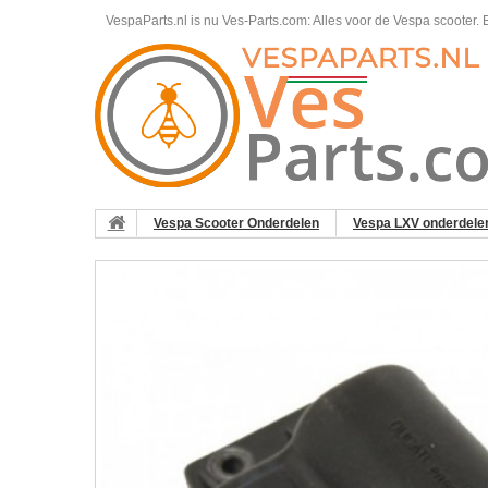
VespaParts.nl is nu Ves-Parts.com: Alles voor de Vespa scooter.
B
Vespa Scooter Onderdelen
Vespa LXV onderdele