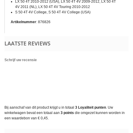
LX 50 4T 2010-2012 (USA), LX 50 4T 4V 2009-2012, LX 50 4T
4V 2011 (NL), LX 50 4T 4V Touring 2010-2012
S 50 4T 4V College, S 50 4T 4V College (USA)
Artikelnummer
: 876826
LAATSTE REVIEWS
Schrijf uw recensie
Bij aanschaf van dit product krijgt u in totaal
3
Loyaliteit punten
. Uw
winkelwagen bevat een totaal aan
3
points
die omgezet kunnen worden in
een waardebon van
€ 0,45
.