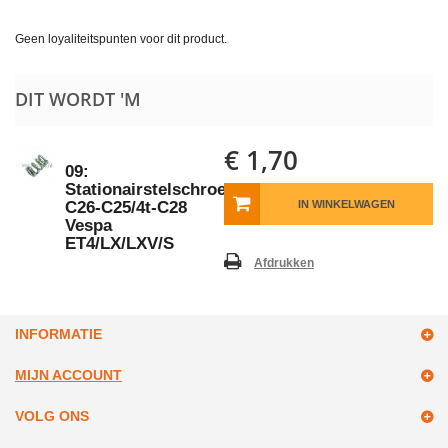
Geen loyaliteitspunten voor dit product.
DIT WORDT 'M
€ 1,70
09:
Stationairstelschroefveer
C26-C25/4t-C28
IN WINKELWAGEN
Vespa
ET4/LX/LXV/S
Afdrukken
INFORMATIE
MIJN ACCOUNT
VOLG ONS