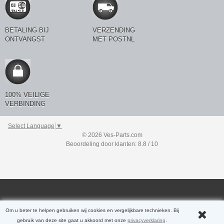
BETALING BIJ
VERZENDING
ONTVANGST
MET POSTNL
100% VEILIGE
VERBINDING
Select Language
▼
© 2026 Ves-Parts.com
Beoordeling door klanten: 8.8 / 10
Om u beter te helpen gebruiken wij cookies en vergelijkbare technieken. Bij
gebruik van deze site gaat u akkoord met onze
privacyverklaring
.