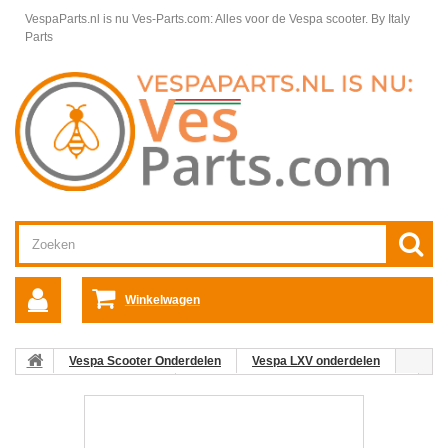
VespaParts.nl is nu Ves-Parts.com: Alles voor de Vespa scooter.
By Italy
Parts
Winkelwagen
Vespa Scooter Onderdelen
Vespa LXV onderdelen
Motordelen Vespa LXV
Carburateurcomponenten Vespa LXV
09: Stationairstelschroefveer C26-C25/4t-C28 Vespa ET4/LX/LXV/S