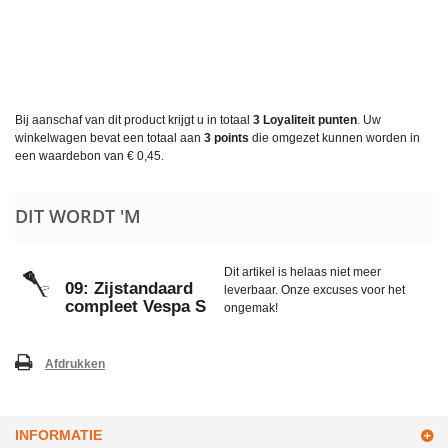
Bij aanschaf van dit product krijgt u in totaal
3
Loyaliteit punten
. Uw
winkelwagen bevat een totaal aan
3
points
die omgezet kunnen worden in
een waardebon van
€ 0,45
.
DIT WORDT 'M
Dit artikel is helaas niet meer
09: Zijstandaard
leverbaar. Onze excuses voor het
compleet Vespa S
ongemak!
Afdrukken
INFORMATIE