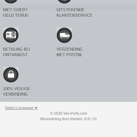
NIET GOED?
UITSTEKENDE
GELD TERUG
KLANTENSERVICE
BETALING BIJ
VERZENDING
ONTVANGST
MET POSTNL
100% VEILIGE
VERBINDING
Select Language
▼
© 2026 Ves-Parts.com
Beoordeling door klanten: 8.8 / 10