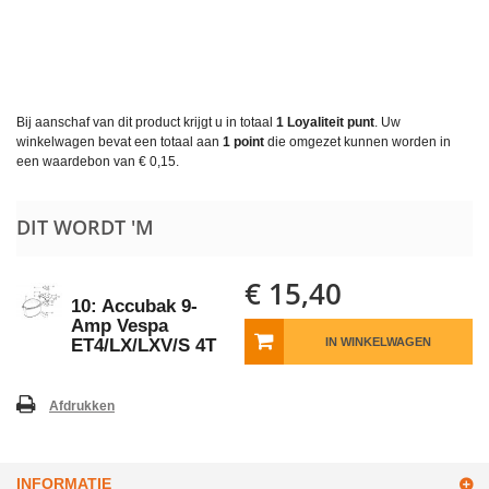
Bij aanschaf van dit product krijgt u in totaal
1
Loyaliteit punt
. Uw
winkelwagen bevat een totaal aan
1
point
die omgezet kunnen worden in
een waardebon van
€ 0,15
.
DIT WORDT 'M
€ 15,40
10: Accubak 9-
Amp Vespa
ET4/LX/LXV/S 4T
IN WINKELWAGEN
Afdrukken
INFORMATIE