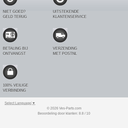
NIET GOED?
UITSTEKENDE
GELD TERUG
KLANTENSERVICE
BETALING BIJ
VERZENDING
ONTVANGST
MET POSTNL
100% VEILIGE
VERBINDING
Select Language
▼
© 2026 Ves-Parts.com
Beoordeling door klanten: 8.8 / 10