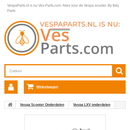
VespaParts.nl is nu Ves-Parts.com: Alles voor de Vespa scooter.
By Italy
Parts
Winkelwagen
Vespa Scooter Onderdelen
Vespa LXV onderdelen
Framedelen Vespa LXV
Helmbak, Accubak Vespa LXV
10:
Accubak 9-Amp Vespa ET4/LX/LXV/S 4T