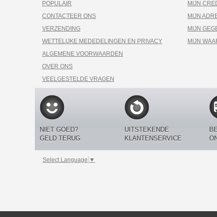
POPULAIR
MIJN CRE
CONTACTEER ONS
MIJN ADR
VERZENDING
MIJN GEG
WETTELIJKE MEDEDELINGEN EN PRIVACY
MIJN WA
ALGEMENE VOORWAARDEN
OVER ONS
VEELGESTELDE VRAGEN
NIET GOED?
UITSTEKENDE
BE
GELD TERUG
KLANTENSERVICE
O
Select Language
▼