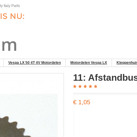
y Italy Parts
Vespa LX 50 4T 4V Motordelen
Motordelen Vespa LX
Kleppenhuis
11: Afstandbu
€ 1,05