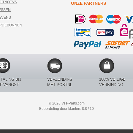
DITNOTA'S
ONZE PARTNERS
ESSEN
EVENS
ARDEBONNEN
TALING BIJ
VERZENDING
100% VEILIGE
NTVANGST
MET POSTNL
VERBINDING
© 2026 Ves-Parts.com
Beoordeling door klanten: 8.8 / 10