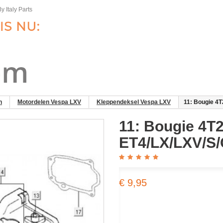
y Italy Parts
n
Motordelen Vespa LXV
Kleppendeksel Vespa LXV
11: Bougie 4
11: Bougie 4T
ET4/LX/LXV/S
€ 9,95