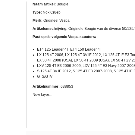
Naam artikel:
Bougie
Type:
Ngk Cr8eb
Merk:
Origineel Vespa
Artikelomschrijving:
Originele Bougie van de diverse 50/125
Past op de volgende Vespa scooters:
ET4 125 Leader 4T, ET4 150 Leader 4T
LX 125 4T 2006, LX 125 4T 3V IE 2012, LX 125 4T IE E3 To
LX 50 4T 2008 (USA), LX 50 4T 2009 (USA), LX 50 4T 2V 2
LXV 125 4T E3 2006-2009, LXV 125 4T E3 Navy 2007-2008
S 125 4T 3V IE 2012, S 125 4T E3 2007-2008, S 125 4T IE 
GTS/GTV
Artikelnummer:
638853
New layer...