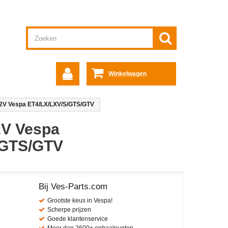
Winkelwagen
T2V Vespa ET4/LX/LXV/S/GTS/GTV
2V Vespa
/GTS/GTV
Bij Ves-Parts.com
Grootste keus in Vespa!
Scherpe prijzen
Goede klantenservice