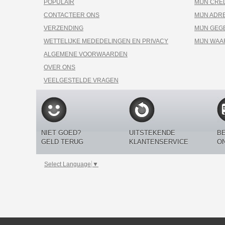
POPULAIR
MIJN CRE
CONTACTEER ONS
MIJN ADR
VERZENDING
MIJN GEG
WETTELIJKE MEDEDELINGEN EN PRIVACY
MIJN WA
ALGEMENE VOORWAARDEN
OVER ONS
VEELGESTELDE VRAGEN
NIET GOED?
UITSTEKENDE
BE
GELD TERUG
KLANTENSERVICE
O
Select Language
▼