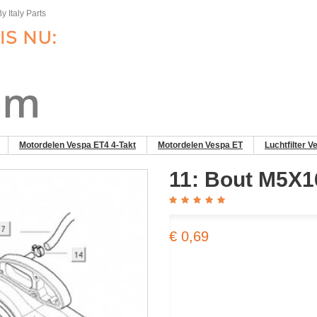
y Italy Parts
Motordelen Vespa ET4 4-Takt
Motordelen Vespa ET
Luchtfilter V
11: Bout M5X1
€ 0,69