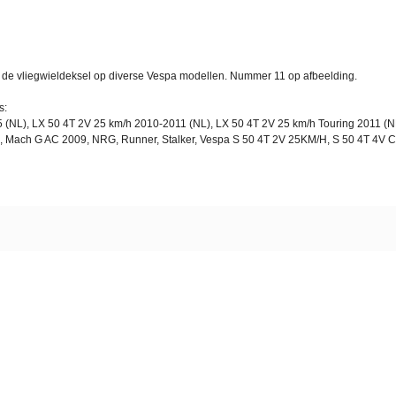
an de vliegwieldeksel op diverse Vespa modellen. Nummer 11 op afbeelding.
s:
05 (NL), LX 50 4T 2V 25 km/h 2010-2011 (NL), LX 50 4T 2V 25 km/h Touring 2011 (
, Mach G AC 2009, NRG, Runner, Stalker, Vespa S 50 4T 2V 25KM/H, S 50 4T 4V Co