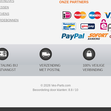
DITNOTA'S
ONZE PARTNERS
ESSEN
EVENS
ARDEBONNEN
TALING BIJ
VERZENDING
100% VEILIGE
NTVANGST
MET POSTNL
VERBINDING
© 2026 Ves-Parts.com
Beoordeling door klanten: 8.8 / 10