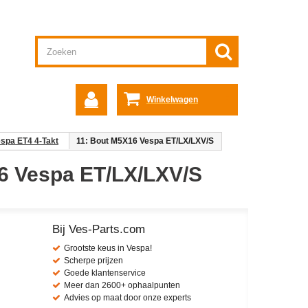
Winkelwagen
espa ET4 4-Takt
11: Bout M5X16 Vespa ET/LX/LXV/S
6 Vespa ET/LX/LXV/S
Bij Ves-Parts.com
Grootste keus in Vespa!
Scherpe prijzen
Goede klantenservice
Meer dan 2600+ ophaalpunten
Advies op maat door onze experts