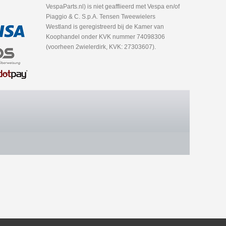
VespaParts.nl) is niet geafflieerd met Vespa en/of
Piaggio & C. S.p.A. Tensen Tweewielers
Westland is geregistreerd bij de Kamer van
Koophandel onder KVK nummer 74098306
(voorheen 2wielerdirk, KVK: 27303607).