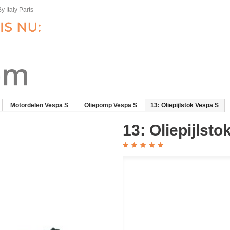
y Italy Parts
Motordelen Vespa S
Oliepomp Vespa S
13: Oliepijlstok Vespa S
13: Oliepijlst