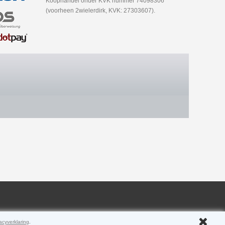
Koophandel onder KVK nummer 74098306
(voorheen 2wielerdirk, KVK: 27303607).
acyverklaring
.