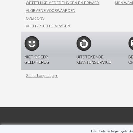
WETTELIJKE MEDEDELINGEN EN PRIVACY
MIJN WA
ALGEMENE VOORWAARDEN
OVER ONS
VEELGESTELDE VRAGEN
NIET GOED?
UITSTEKENDE
BE
GELD TERUG
KLANTENSERVICE
O
Select Language
▼
Om u beter te helpen gebruike