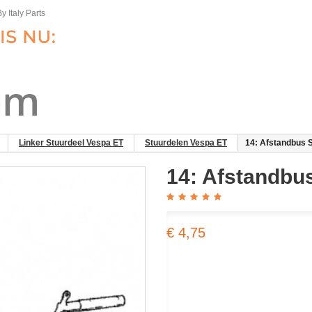
y Italy Parts
Linker Stuurdeel Vespa ET
Stuurdelen Vespa ET
14: Afstandbus 
14: Afstandbu
€ 4,75