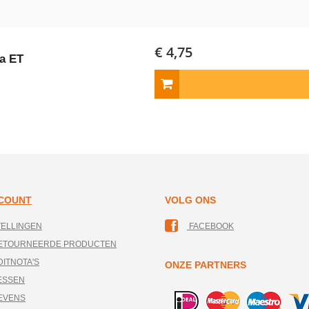
€ 4,75
pa ET
CCOUNT
VOLG ONS
TELLINGEN
FACEBOOK
RETOURNEERDE PRODUCTEN
DITNOTA'S
ONZE PARTNERS
ESSEN
EVENS