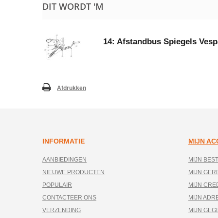
DIT WORDT 'M
14: Afstandbus Spiegels Ves
Afdrukken
INFORMATIE
MIJN A
AANBIEDINGEN
MIJN BES
NIEUWE PRODUCTEN
MIJN GE
POPULAIR
MIJN CRE
CONTACTEER ONS
MIJN ADR
VERZENDING
MIJN GEG