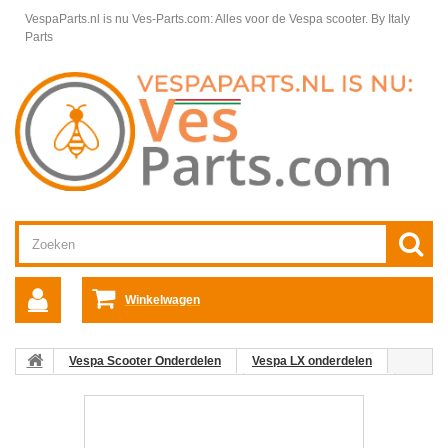
VespaParts.nl is nu Ves-Parts.com: Alles voor de Vespa scooter.
By Italy
Parts
Winkelwagen
Vespa Scooter Onderdelen
Vespa LX onderdelen
Motordelen Vespa LX50 2T 50km/h
Motordelen Vespa LX
Oliemixpomp Vespa LX 2T
15: Aandrijftandwiel Av. Oliepomp
Vespa ET2/LX/LXV/S