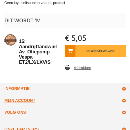
Geen loyaliteitspunten voor dit product.
DIT WORDT 'M
€ 5,05
15:
Aandrijftandwiel
Av. Oliepomp
IN WINKELWAGEN
Vespa
ET2/LX/LXV/S
Afdrukken
INFORMATIE
MIJN ACCOUNT
VOLG ONS
ONZE PARTNERS