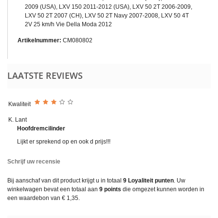
2009 (USA), LXV 150 2011-2012 (USA), LXV 50 2T 2006-2009,
LXV 50 2T 2007 (CH), LXV 50 2T Navy 2007-2008, LXV 50 4T
2V 25 km/h Vie Della Moda 2012
Artikelnummer:
CM080802
LAATSTE REVIEWS
Kwaliteit
K. Lant
Hoofdremcilinder
Lijkt er sprekend op en ook d prijs!!!
Schrijf uw recensie
Bij aanschaf van dit product krijgt u in totaal
9
Loyaliteit punten
. Uw
winkelwagen bevat een totaal aan
9
points
die omgezet kunnen worden in
een waardebon van
€ 1,35
.